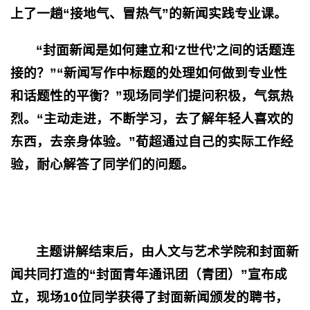
上了一趟“接地气、冒热气”的新闻实践专业课。
“
封面新闻
是如何建立和‘
Z
世代’之间的话题连
接的？”
“新闻写作中标题的处理如何做到专业性
和话题性的平衡？”现场同学们提问积极，气氛热
烈。
“
主动走进，
不断学习，
去
了解年轻人喜欢的
东西，
去
亲身体验。”荀超通过自己的实际工作经
验，耐心
解答
了同学们的问题。
主题讲解
结束后，
由人文与艺术学院和封面新
闻共同打造的
“封面青年通讯团（青团）”宣布成
立，现场
10
位同学获得了封面新闻颁发的聘书，