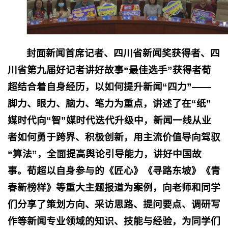
封面新闻首席记者
、
四川省新闻奖获得者
、
四
川省第九届好记者讲好故事“最佳选手”获得者
荀
超结合着
自身经历
，以如何提升
新闻“四力”——
脚力、眼力、脑力、笔力
为重点
，
讲述了
在“纸”
媒时代向“智”媒时代迭代升级
中
，
新闻一线从业
者如何
勇于跨界、积极创新，用主流价值导向驾驭
“算法”，全面提高舆论引导能力，讲好中国故
事
。
荀超
以自身
参与
的
《匠心》《寻路东坡》《青
春新榜样》等重大主题报道
为案例，向老师和同学
们分享了
策划
方向
、采访思路、提问要点
、调研写
作等新闻专业领域的知识、技能与经验，为同学们