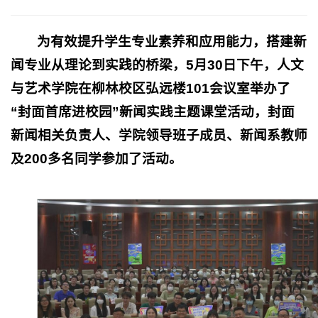
为
有效提升学生专业素养
和应用
能力，搭建
新
闻专业
从理论到实践的桥梁，
5
月
30
日下午，人文
与艺术学院在柳林校区弘远楼
101
会议室举办了
“封面首席进校园”新闻实践
主题课堂活动，封面
新闻相关负责人、学院领导班子成员、新闻系教师
及200多名同学参加了活动。