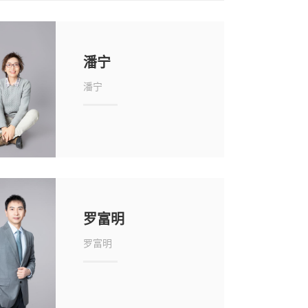
潘宁
潘宁
罗富明
罗富明