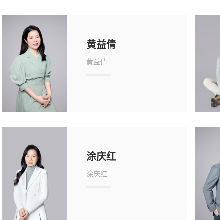
黄益倩
黄益倩
涂庆红
涂庆红