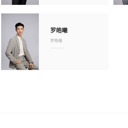
罗皓曦
罗皓曦